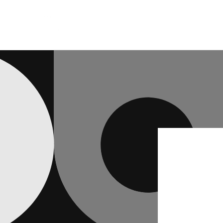
跳至內
容