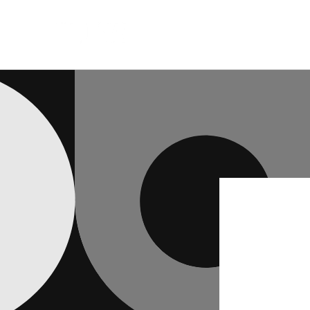
跳至內
容